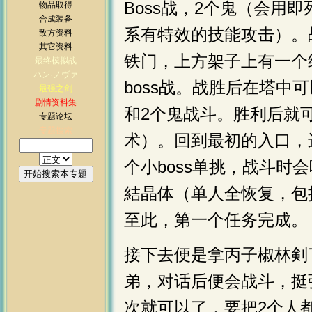
Boss战，2个鬼（会用
物品取得
合成装备
系有特效的技能攻击）。
敌方资料
其它资料
铁门，上方架子上有一个
最终模拟战
ハン·ノヴァ
boss战。战胜后在塔
最强之剑
剧情资料集
和2个鬼战斗。胜利后就
专题论坛
专题搜索
术）。回到最初的入口，
个小boss单挑，战斗时
結晶体（单人全恢复，包
至此，第一个任务完成。
接下去便是拿丙子椒林剣
弟，对话后便会战斗，挺
次就可以了，要把2个人