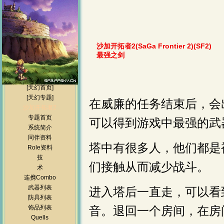
沙加开拓者2(SaGa Frontier 2)(SF2)
最强之剑
[天幻首页]
[天幻专题]
在威廉的任务结束后，会
沙加开拓者2
专题首页
可以得到游戏中最强的武
系统简介
同伴资料
塔中有很多人，他们都是
Role资料
技
们接触从而减少战斗。
术
连携Combo
武器列表
进入塔后一直走，可以看
防具列表
饰品列表
音。退回一个房间，在房
Quells