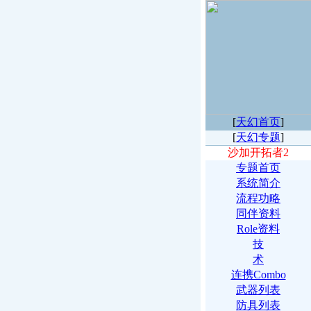
[
天幻首页
]
[
天幻专题
]
沙加开拓者2
专题首页
系统简介
流程功略
同伴资料
Role资料
技
术
连携Combo
武器列表
防具列表