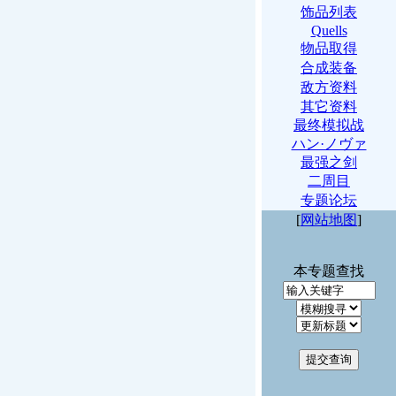
饰品列表
Quells
物品取得
合成装备
敌方资料
其它资料
最终模拟战
ハン·ノヴァ
最强之剑
二周目
专题论坛
[
网站地图
]
本专题查找