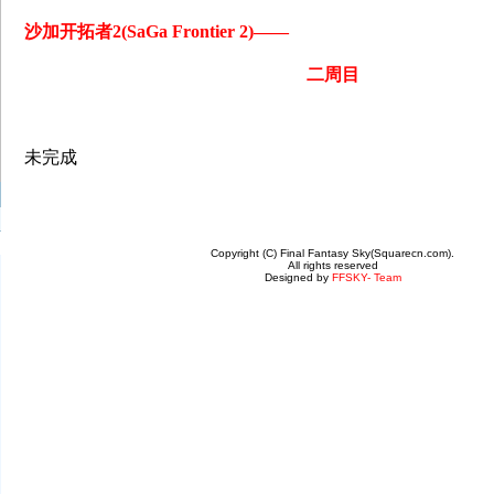
沙加开拓者2(SaGa Frontier 2)——
二周目
未完成
Copyright (C) Final Fantasy Sky(Squarecn.com).
All rights reserved
Designed by
FFSKY- Team