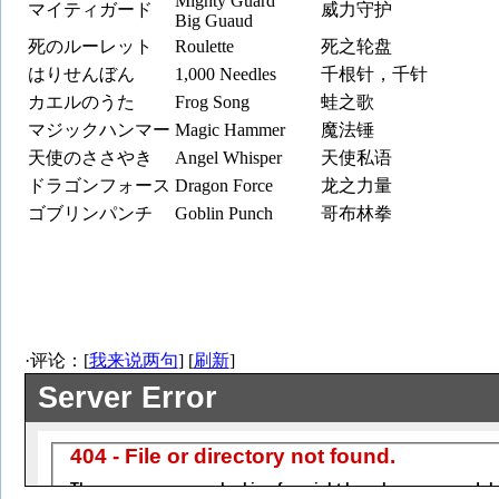
Mighty Guard
マイティガード
威力守护
Big Guaud
死のルーレット
Roulette
死之轮盘
はりせんぼん
1,000 Needles
千根针，千针
カエルのうた
Frog Song
蛙之歌
マジックハンマー
Magic Hammer
魔法锤
天使のささやき
Angel Whisper
天使私语
ドラゴンフォース
Dragon Force
龙之力量
ゴブリンパンチ
Goblin Punch
哥布林拳
·评论：[
我来说两句
] [
刷新
]