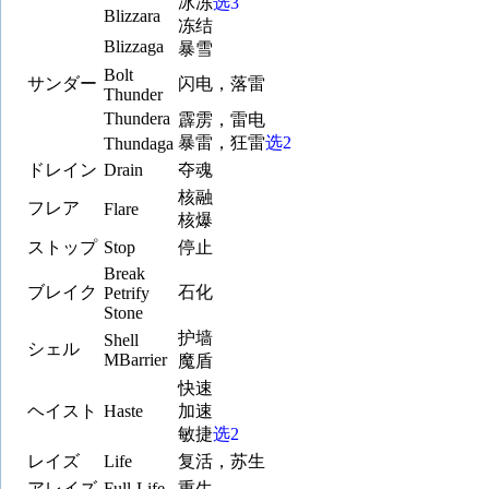
冰冻
选3
Blizzara
冻结
Blizzaga
暴雪
Bolt
サンダー
闪电，落雷
Thunder
Thundera
霹雳，雷电
暴雷，狂雷
选2
Thundaga
ドレイン
Drain
夺魂
核融
フレア
Flare
核爆
ストップ
Stop
停止
Break
ブレイク
石化
Petrify
Stone
护墙
Shell
シェル
MBarrier
魔盾
快速
ヘイスト
Haste
加速
敏捷
选2
レイズ
Life
复活，苏生
アレイズ
Full-Life
重生