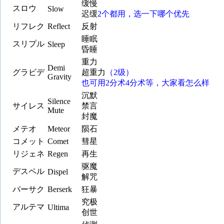
缓慢
スロウ
Slow
迟缓
2个都用，选一下哪个优先
リフレク
Reflect
反射
睡眠
スリプル
Sleep
昏睡
重力
Demi
グラビデ
超重力
（2级）
Gravity
也可用2分术4分术等，大家看怎么样
沉默
Silence
サイレス
禁言
Mute
封魔
メテオ
Meteor
陨石
コメット
Comet
彗星
リジェネ
Regen
再生
驱魔
デスペル
Dispel
解咒
バーサク
Berserk
狂暴
究极
アルテマ
Ultima
创世