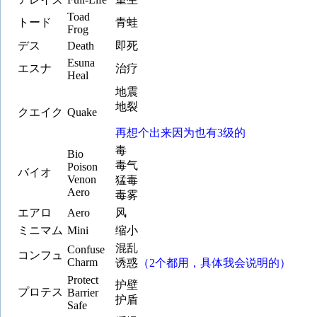
Toad
トード
青蛙
Frog
デス
Death
即死
Esuna
エスナ
治疗
Heal
地震
地裂
クエイク
Quake
再想个出来因为也有3级的
毒
Bio
毒气
Poison
バイオ
Venon
猛毒
Aero
毒雾
エアロ
Aero
风
ミニマム
Mini
缩小
混乱
Confuse
コンフュ
Charm
诱惑
（2个都用，具体我会说明的）
Protect
护壁
プロテス
Barrier
护盾
Safe