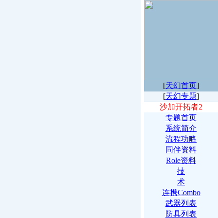
[
天幻首页
]
[
天幻专题
]
沙加开拓者2
专题首页
系统简介
流程功略
同伴资料
Role资料
技
术
连携Combo
武器列表
防具列表