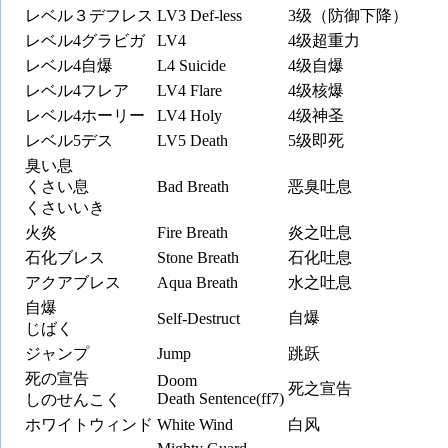
レベル３デフレス
LV3 Def-less
3级（防御下降）
レベル4グラビガ
LV4
4级超重力
レベル4自爆
L4 Suicide
4级自爆
レベル4フレア
LV4 Flare
4级核爆
レベル4ホーリー
LV4 Holy
4级神圣
レベル5デス
LV5 Death
5级即死
臭い息
くさい息
Bad Breath
恶臭吐息
くさいいき
火炎
Fire Breath
炎之吐息
石化ブレス
Stone Breath
石化吐息
アクアブレス
Aqua Breath
水之吐息
自爆
自爆
Self-Destruct
じばく
ジャンプ
Jump
跳跃
死の宣告
Doom
死之宣告
Death Sentence(ff7)
しのせんこく
ホワイトウィンド
White Wind
白风