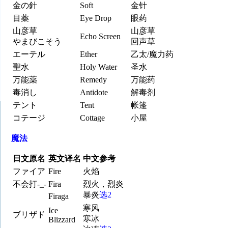
金の針
Soft
金针
目薬
Eye Drop
眼药
山彦草
山彦草
Echo Screen
やまびこそう
回声草
エーテル
Ether
乙太/魔力药
聖水
Holy Water
圣水
万能薬
Remedy
万能药
毒消し
Antidote
解毒剂
テント
Tent
帐篷
コテージ
Cottage
小屋
魔法
日文原名
英文译名
中文参考
ファイア
Fire
火焰
不会打-_-
Fira
烈火，烈炎
暴炎
选2
Firaga
寒风
Ice
ブリザド
寒冰
Blizzard