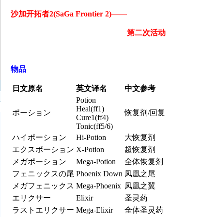
沙加开拓者2(SaGa Frontier 2)——
第二次活动
物品
日文原名
英文译名
中文参考
Potion
Heal(ff1)
ポーション
恢复剂/回复
Cure1(ff4)
Tonic(ff5/6)
ハイポーション
Hi-Potion
大恢复剂
エクスポーション
X-Potion
超恢复剂
メガポーション
Mega-Potion
全体恢复剂
フェニックスの尾
Phoenix Down
凤凰之尾
メガフェニックス
Mega-Phoenix
凤凰之翼
エリクサー
Elixir
圣灵药
ラストエリクサー
Mega-Elixir
全体圣灵药