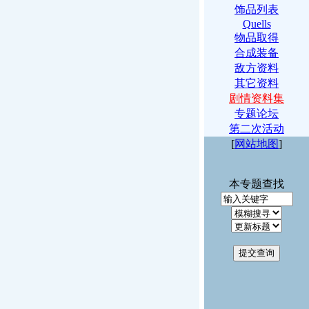
饰品列表
Quells
物品取得
合成装备
敌方资料
其它资料
剧情资料集
专题论坛
第二次活动
[
网站地图
]
本专题查找