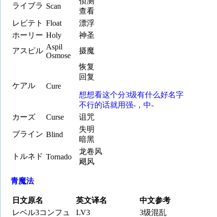
侦测
ライブラ
Scan
查看
レビテト
Float
漂浮
ホーリー
Holy
神圣
Aspil
アスピル
摄魔
Osmose
恢复
回复
ケアル
Cure
想想看这个分3级有什么好名字
不行的话就用强-，中-
カーズ
Curse
诅咒
失明
ブライン
Blind
暗黑
龙卷风
トルネド
Tornado
飓风
青魔法
日文原名
英文译名
中文参考
レベル3コンフュ
LV3
3级混乱